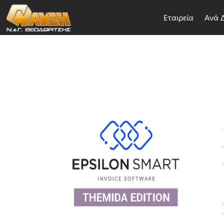
Εταιρεία
Ανά 
Θέμα
*
Email
*