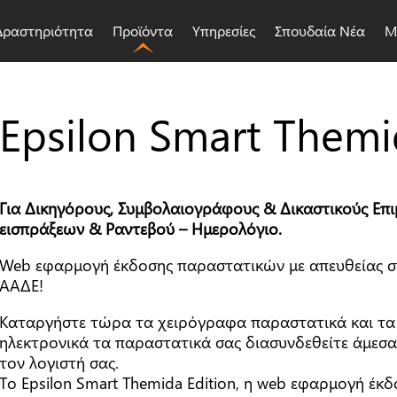
Δραστηριότητα
Προϊόντα
Υπηρεσίες
Σπουδαία Νέα
Μ
Epsilon Smart Them
Για Δικηγόρους, Συμβολαιογράφους & Δικαστικούς Επι
Ονοματεπώνυμο
*
εισπράξεων & Ραντεβού – Ημερολόγιο.
Web εφαρμογή έκδοσης παραστατικών με απευθείας 
ΑΑΔΕ!
Καταργήστε τώρα τα χειρόγραφα παραστατικά και τα 
Τηλέφωνο
*
ηλεκτρονικά τα παραστατικά σας διασυνδεθείτε άμεσ
τον λογιστή σας.
Το Epsilon Smart Themida Edition, η web εφαρμογή έκ